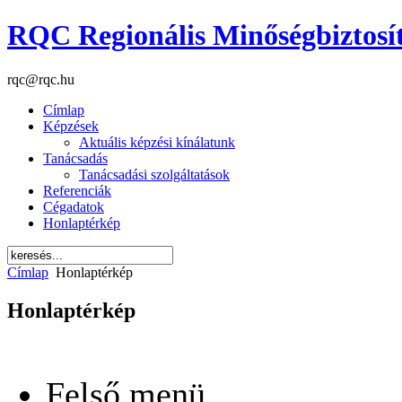
RQC Regionális Minőségbiztosí
rqc@rqc.hu
Címlap
Képzések
Aktuális képzési kínálatunk
Tanácsadás
Tanácsadási szolgáltatások
Referenciák
Cégadatok
Honlaptérkép
Címlap
Honlaptérkép
Honlaptérkép
Felső menü